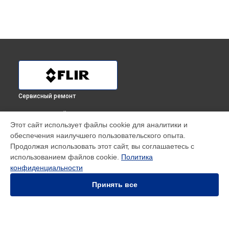
Сервисный ремонт
ВЫБЕРИ СВОЙ ГОРОД
Этот сайт использует файлы cookie для аналитики и
Ремонт или замена детектора тепловизора для смартфона
обеспечения наилучшего пользовательского опыта.
ONE Pro (для iOS) 435001103 Flir в
Краснодаре
Продолжая использовать этот сайт, вы соглашаетесь с
Ремонт или замена детектора тепловизора для смартфона
использованием файлов cookie.
Политика
ONE Pro (для iOS) 435001103 Flir в
Ростове-на-Дону
конфиденциальности
Ремонт или замена детектора тепловизора для смартфона
ONE Pro (для iOS) 435001103 Flir в
Нижнем Новгороде
Принять все
Ремонт или замена детектора тепловизора для смартфона
ONE Pro (для iOS) 435001103 Flir в
Новосибирске
Ремонт или замена детектора тепловизора для смартфона
ONE Pro (для iOS) 435001103 Flir в
Челябинске