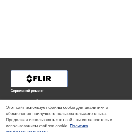
Сервисный ремонт
ВЫБЕРИ СВОЙ ГОРОД
Этот сайт использует файлы cookie для аналитики и
Замена дисплея (экрана) тепловизионного бинокля BTS-XR
обеспечения наилучшего пользовательского опыта.
QD65 PRO Flir в
Краснодаре
Продолжая использовать этот сайт, вы соглашаетесь с
Замена дисплея (экрана) тепловизионного бинокля BTS-XR
использованием файлов cookie.
Политика
QD65 PRO Flir в
Ростове-на-Дону